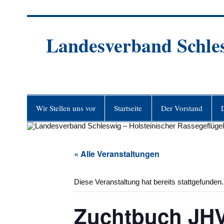
Zum
Inhalt
springen
Landesverband Schlesw
Wir Stellen uns vor
Startseite
Der Vorstand
« Alle Veranstaltungen
Diese Veranstaltung hat bereits stattgefunden.
Zuchtbuch JH