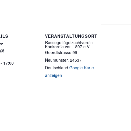
ILS
VERANSTALTUNGSORT
Rassegeflügelzuchtverein
m:
Konkordia von 1897 e.V.
29
Geerdtstrasse 99
Neumünster
,
24537
 - 17:00
Deutschland
Google Karte
anzeigen