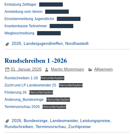
Einladung Zeltlager
Herunterladen
Anmeldung vom Verein
Herunterladen
Einzelanmeldung Jugendliche
Herunterladen
Krankenkasse Teilnehmer
Herunterladen
Wegbeschreibung
Herunterladen
2026
,
Landesjugendtreffen
,
Nordhastedt
Rundschreiben 1 -2026
31. Januar 2026
Martin Mommsen
Allgemein
Rundschreiben 1-26
Herunterladen
Zucht und LP Landesmeister 25
Herunterladen
Förderung 26
Herunterladen
Änderung_Bundesringe
Herunterladen
Terminvorschau 2026
Herunterladen
2026
,
Bundesringe
,
Landesmeister
,
Leistungspreise
,
Rundschreiben
,
Terminvorschau
,
Zuchtpreise