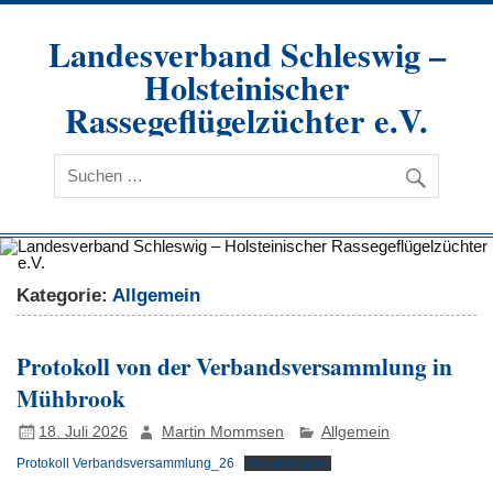
Zum
Inhalt
Landesverband Schleswig –
springen
Holsteinischer
Rassegeflügelzüchter e.V.
Kategorie:
Allgemein
Protokoll von der Verbandsversammlung in
Mühbrook
18. Juli 2026
Martin Mommsen
Allgemein
Protokoll Verbandsversammlung_26
Herunterladen