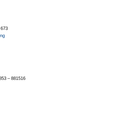
0
 673
ung
4853 – 881516