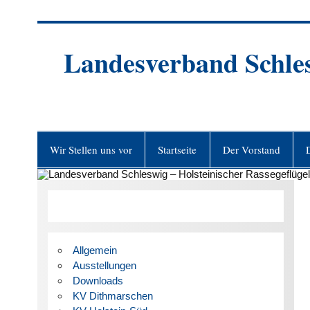
Zum
Inhalt
springen
Landesverband Schlesw
Wir Stellen uns vor
Startseite
Der Vorstand
Allgemein
Ausstellungen
Downloads
KV Dithmarschen