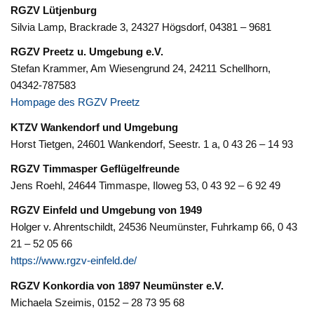
RGZV Lütjenburg
Silvia Lamp, Brackrade 3, 24327 Högsdorf, 04381 – 9681
RGZV Preetz u. Umgebung e.V.
Stefan Krammer, Am Wiesengrund 24, 24211 Schellhorn,
04342-787583
Hompage des RGZV Preetz
KTZV Wankendorf und Umgebung
Horst Tietgen, 24601 Wankendorf, Seestr. 1 a, 0 43 26 – 14 93
RGZV Timmasper Geflügelfreunde
Jens Roehl, 24644 Timmaspe, Iloweg 53, 0 43 92 – 6 92 49
RGZV Einfeld und Umgebung von 1949
Holger v. Ahrentschildt, 24536 Neumünster, Fuhrkamp 66, 0 43
21 – 52 05 66
https://www.rgzv-einfeld.de/
RGZV Konkordia von 1897 Neumünster e.V.
Michaela Szeimis, 0152 – 28 73 95 68